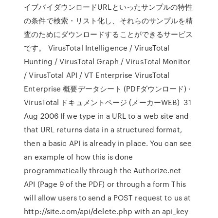
イブバイダウンロードURLといったサンプルの特性
の条件で検索・リスト化し、それらのサンプルを精
査のためにダウンロードすることができるサービス
です。 VirusTotal Intelligence / VirusTotal
Hunting / VirusTotal Graph / VirusTotal Monitor
/ VirusTotal API / VT Enterprise VirusTotal
Enterprise 概要データシート (PDFダウンロード) ·
VirusTotal ドキュメントページ (メーカーWEB) 31
Aug 2006 If we type in a URL to a web site and
that URL returns data in a structured format,
then a basic API is already in place. You can see
an example of how this is done
programmatically through the Authorize.net
API (Page 9 of the PDF) or through a form This
will allow users to send a POST request to us at
http://site.com/api/delete.php with an api_key