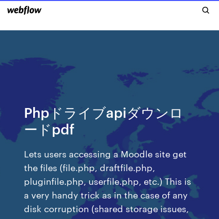
Phpドライブapiダウンロ
ードpdf
Lets users accessing a Moodle site get
the files (file.php, draftfile.php,
pluginfile.php, userfile.php, etc.) This is
a very handy trick as in the case of any
disk corruption (shared storage issues,