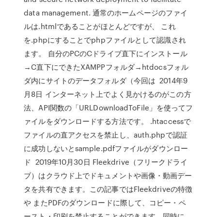
data management. 通常のホームページのファイ
ルは.htmlであることがほとんどですが、 これ
を.phpにすることでphpファイルとして認識され
ます。 自分のPCのCドライブ直下にインストール
→C直下にできたXAMPPフォルダ→htdocsフォル
ダ内にサイトのデータフォルダ（今回は 2014年9
月8日 インターネット上でよく見かけるのがこの方
法、API関数の「URLDownloadToFile」を使ってフ
ァイルをダウンロードする方法です。 .htaccessで
ファイルの直アクセスを禁止し、auth.phpで認証
に成功しないとsample.pdfファイルがダウンロー
ド 2019年10月30日 Fleekdrive（フリークドライ
ブ）はクラウド上でドキュメントや画像・動画デー
タを共有できます。この記事ではFleekdriveの特徴
や またPDFのダウンロードに際して、コピー・ペ
ースト・印刷を禁止することができます。同時に