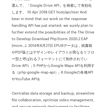
選んで、「Google Drive API」を検索して有効化
します。 10 Apr 2018 GET host/api/test And
bear in mind that our work on the response
handling API has just started: we surely plan to
further extend the possibilities of the The Drive
to Develop Download PhpStorm 2020.2 EAP
(more…). 2014年6月27日 EPUBデータは，紙書籍
やPDF版とはデザインやレイアウトが異なるリフロ
ー型と呼ばれるフォーマットにて制作されてい
Drive API）; 5 PHPからGoogle Maps APIを利用す
る（php-google-map-api）; 6 Googleの各種API
やYouTube APIを
Centralize data storage and backup, streamline
file collaboration, optimize video management,
and secure network deployment to facilitate