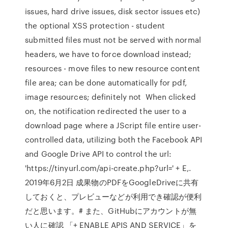
issues, hard drive issues, disk sector issues etc)
the optional XSS protection - student
submitted files must not be served with normal
headers, we have to force download instead;
resources - move files to new resource content
file area; can be done automatically for pdf,
image resources; definitely not When clicked
on, the notification redirected the user to a
download page where a JScript file entire user-
controlled data, utilizing both the Facebook API
and Google Drive API to control the url:
'https://tinyurl.com/api-create.php?url=' + E,.
2019年6月2日 成果物のPDFをGoogleDriveに共有
しておくと、プレビューなどが利用でき確認が便利
だと思います。# また、GitHubにアカウントが無
い人に確認 「+ ENABLE APIS AND SERVICE」を