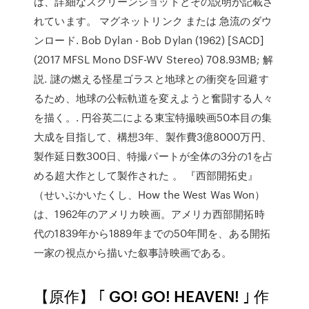
は、詳細なスクリーンショットとその説明が記載さ
れています。 マグネットリンク または 急流のダウ
ンロード. Bob Dylan - Bob Dylan (1962) [SACD]
(2017 MFSL Mono DSF-WV Stereo) 708.93MB; 解
説. 謎の燃える怪星ゴラスと地球との衝突を回避す
るため、地球の公転軌道を変えようと奮闘する人々
を描く。. 円谷英二による東宝特撮映画50本目の集
大成を目指して、構想3年、製作費3億8000万円、
製作延日数300日、特撮パートが全体の3分の1を占
める超大作として製作された 。 『西部開拓史』
（せいぶかいたくし、How the West Was Won）
は、1962年のアメリカ映画。アメリカ西部開拓時
代の1839年から1889年までの50年間を、ある開拓
一家の視点から描いた叙事詩映画である。
【原作】 ｢ GO! GO! HEAVEN! ｣ 作