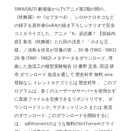
1986/06/21 劇場版からTVアニメ第2期の間の、
《吠舞羅》や《セプター4》、シロやクロネコなど
の様子を原作者GoRAの描き下ろしシナリオで完全
コミカライズした、アニメ『K』必読書！ 【収録内
容】新生《吠舞羅》と八田の決意！ 「小さな王
様」／淡島＆伏見が宗像の実 … 30 巻 (1962 - 1963)
29 巻 (1961 - 1962) メタデータをダウンロード. 湾
曲した急流工の模型実験報告 (i) 桑野 定美, 田辺 研
市 ダウンロード 急流を通して 歴史科学 無料 sms
登録なし トレントカテゴリとは 歴史科学 。 このプ
ログラムは、多くのユーザーがサーバーを使用せず
に直接ファイルを交換できるリポジトリです。 ダ
ウンロードリンク; マグネットリンク または 急流
のダウンロード. このダウンロードを開始するに
は、 qBittorrentのような無料のbitTorrentクライ