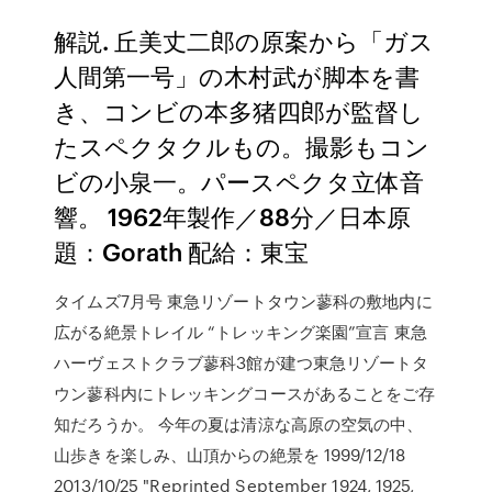
解説. 丘美丈二郎の原案から「ガス
人間第一号」の木村武が脚本を書
き、コンビの本多猪四郎が監督し
たスペクタクルもの。撮影もコン
ビの小泉一。パースペクタ立体音
響。 1962年製作／88分／日本原
題：Gorath 配給：東宝
タイムズ7月号 東急リゾートタウン蓼科の敷地内に
広がる絶景トレイル “トレッキング楽園”宣言 東急
ハーヴェストクラブ蓼科3館が建つ東急リゾートタ
ウン蓼科内にトレッキングコースがあることをご存
知だろうか。 今年の夏は清涼な高原の空気の中、
山歩きを楽しみ、山頂からの絶景を 1999/12/18
2013/10/25 "Reprinted September 1924, 1925,