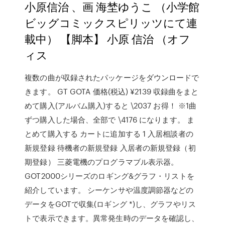
小原信治 、画 海埜ゆうこ （小学館
ビッグコミックスピリッツにて連
載中） 【脚本】 小原 信治 （オフ
ィス
複数の曲が収録されたパッケージをダウンロードで
きます。 GT GOTA 価格(税込) ¥2139 収録曲をまと
めて購入(アルバム購入)すると \2037 お得！ ※1曲
ずつ購入した場合、全部で \4176 になります。 ま
とめて購入する カートに追加する 1 入居相談者の
新規登録 待機者の新規登録 入居者の新規登録（初
期登録） 三菱電機のプログラマブル表示器。
GOT2000シリーズのロギング&グラフ・リストを
紹介しています。 シーケンサや温度調節器などの
データをGOTで収集(ロギング *)し、グラフやリス
トで表示できます。異常発生時のデータを確認し、