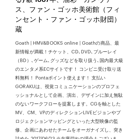
ス、ファン・ゴッホ美術館（フィ
ンセント・ファン・ゴッホ財団）
蔵
Goath | HMV&BOOKS online | Goathの商品、最
新情報が満載！チケット、CD､DVD､ブルーレイ
（BD）､ゲーム､グッズなどを取り扱う､国内最大級
のエンタメ系ECサイトです！ コンビニ受け取り送
料無料！ Pontaポイント使えます！ 支払い
GORAKUは、視覚コミュニケーションのプロフェ
ッショナルとして企画、演出、デザインに加え無駄
のないワークフローを提案します。CGを軸とした
MV、CM、VPのディレクションLIVEビジョンやプ
ロジェクションマッピングといった大型映像の監
修、企画にあわせたチームをオーガナイズし、突き
詰めた 2017/06/23 ※在庫切れの場合もございま