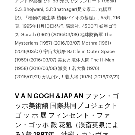
アントが必要です pdf形式でダウンロード (986k)
S.S.Bhojwani, S.P.Bhatnagar(足立泰二, 丸橋亘
訳), 『植物の発生学-植物バイオの基礎』, A5判, 216
頁, 1995年11月10日発行, 講談社, 4500円 妖星ゴラ
ス Gorath (1962) (2016/03/08) 地球防衛軍 The
Mysterians (1957) (2016/03/07) Mothra (1961)
(2016/03/07) 宇宙大戦争 Battle in Outer Space
(1959) (2016/03/07) 美女と液体人間 The H-Man
(1958) (2016/03/06) 激突！若大将 (1976)
(2016/02/21) がんばれ！若大将 (1975) (2016/02/21)
V A N GOGH &JAP AN ファン・ゴ
ッホ美術館 国際共同プロジェクト
ゴ ッ ホ 展 フィンセント・ファ
ン・ゴッホ 㲉 花魁（渓斎英泉によ
る) 㲊 1887年、油彩・カンヴァ