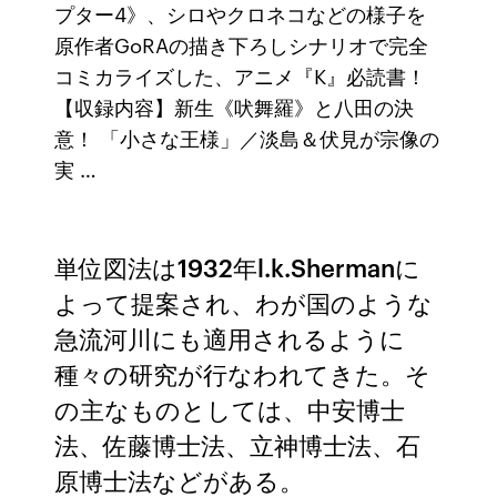
プター4》、シロやクロネコなどの様子を
原作者GoRAの描き下ろしシナリオで完全
コミカライズした、アニメ『K』必読書！
【収録内容】新生《吠舞羅》と八田の決
意！ 「小さな王様」／淡島＆伏見が宗像の
実 …
単位図法は1932年l.k.Shermanに
よって提案され、わが国のような
急流河川にも適用されるように
種々の研究が行なわれてきた。そ
の主なものとしては、中安博士
法、佐藤博士法、立神博士法、石
原博士法などがある。