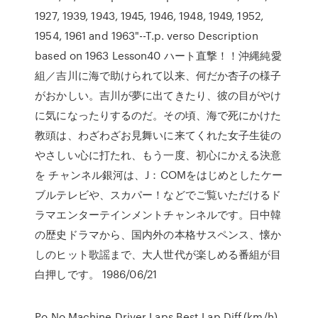
1927, 1939, 1943, 1945, 1946, 1948, 1949, 1952,
1954, 1961 and 1963"--T.p. verso Description
based on 1963 Lesson40 ハート直撃！！沖縄純愛
組／吉川に海で助けられて以来、何だか杏子の様子
がおかしい。吉川が夢に出てきたり、彼の目がやけ
に気になったりするのだ。その頃、海で死にかけた
教頭は、わざわざお見舞いに来てくれた女子生徒の
やさしい心に打たれ、もう一度、初心にかえる決意
を チャンネル銀河は、J：COMをはじめとしたケー
ブルテレビや、スカパー！などでご覧いただけるド
ラマエンターテインメントチャンネルです。日中韓
の歴史ドラマから、国内外の本格サスペンス、懐か
しのヒット歌謡まで、大人世代が楽しめる番組が目
白押しです。 1986/06/21
Po No Machine Driver Laps Best Lap Diff.(km/h)