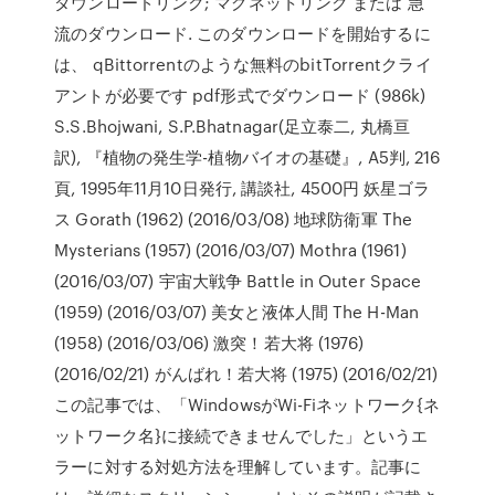
ダウンロードリンク; マグネットリンク または 急
流のダウンロード. このダウンロードを開始するに
は、 qBittorrentのような無料のbitTorrentクライ
アントが必要です pdf形式でダウンロード (986k)
S.S.Bhojwani, S.P.Bhatnagar(足立泰二, 丸橋亘
訳), 『植物の発生学-植物バイオの基礎』, A5判, 216
頁, 1995年11月10日発行, 講談社, 4500円 妖星ゴラ
ス Gorath (1962) (2016/03/08) 地球防衛軍 The
Mysterians (1957) (2016/03/07) Mothra (1961)
(2016/03/07) 宇宙大戦争 Battle in Outer Space
(1959) (2016/03/07) 美女と液体人間 The H-Man
(1958) (2016/03/06) 激突！若大将 (1976)
(2016/02/21) がんばれ！若大将 (1975) (2016/02/21)
この記事では、「WindowsがWi-Fiネットワーク{ネ
ットワーク名}に接続できませんでした」というエ
ラーに対する対処方法を理解しています。記事に