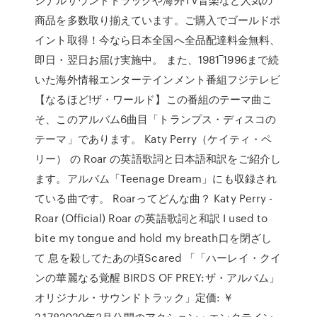
商品を多数取り揃えています。ご購入でゴールドポ
イント取得！今なら日本全国へ全品配達料金無料、
即日・翌日お届け実施中。 また、1981‾1996まで続
いた海外情報エンターテインメント番組フジテレビ
【なるほど!ザ・ワールド】この番組のテーマ曲こ
そ、このアルバム6曲目「トランプス・ディスコの
テーマ」であります。 Katy Perry（ケイティ・ペ
リー） の Roar の英語歌詞と日本語和訳をご紹介し
ます。アルバム「Teenage Dream」にも収録され
ている曲です。 Roarってどんな曲？ Katy Perry -
Roar (Official) Roar の英語歌詞と和訳 I used to
bite my tongue and hold my breath口を閉ざし
て 息を殺してたあの頃Scared 「「ハーレイ・クイ
ンの華麗なる覚醒 BIRDS OF PREY:ザ・アルバム」
オリジナル・サウンドトラック」定価: ￥
2,1782020年3月公開のアクション・エンタテイン