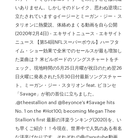
いありません。しかしそのドレイク、思わぬ逆境に
立たされています gイージーとミーガン・ジー・ス
タリオンに熱愛説、体絡めまくる動画を自ら公開
(2020年2月4日) - エキサイトニュース - エキサイト
ニュース 【第54回NFLスーパーボウル】ハーフタ
イム・ショー効果で全米でのセールスが最も増加し
た楽曲は？ 米ビルボードのソングスチャートをチ
ェック。現地時間の5月25日月曜が祝日のため翌26
日火曜に発表された5月30日付最新ソングスチャー
ト。ミーガン・ジー・スタリオン feat. ビヨンセ
「Savage」が初の首位に立ちました。
.@theestallion and @Beyonce's #Savage hits
No. 1 on the #Hot100, becoming Megan Thee
Stallion's first 最新の洋楽ランキング(2020)を、い
ち早くご紹介！！今現在、世界中で人気のある有名
な洋楽ばかりです。それぞれの曲のyoutube動画