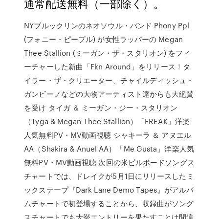
通常配送無料（一部除く）。
NYブルックリンのネオソウル・バンド Phony Ppl
(フォニー・ピープル) が女性ラッパーの Megan
Thee Stallion (ミーガン・ザ・スタリオン) をフィ
ーチャーした新曲「Fkn Around」をリリース！タ
イラー・ザ・クリエーター、チャイルディッシュ・
ガンビーノなどの大物アーティスト達からも大絶賛
を受け タイガ ＆ ミーガン・ジー・スタリオン
（Tyga & Megan Thee Stallion）「FREAK」洋楽
人気無料PV・MV動画視聴 シャキーラ ＆ アヌエル
AA（Shakira & Anuel AA）「Me Gusta」洋楽人気
無料PV・MV動画視聴 次回の米ビルボードソングス
チャートでは、ドレイクが5月1日にリリースしたミ
ックステープ『Dark Lane Demo Tapes』がアルバ
ムチャートで初登場することから、収録曲がソング
スチャートでも大挙エントリーを果たすことは間違