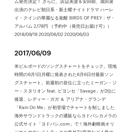
ム発売決定！ さらに、浜辺美波＆安田顕、成田凌
出演のテレビ朝日系・新土曜ナイトドラマ ハーレ
イ・クインの華麗なる覚醒 BIRDS OF PREY：ザ・
アルバム 2,178円 （予約中（発売日お届け可））
2018/09/19 2020/06/02 2020/06/03
2017/06/09
米ビルボードのソングスチャートをチェック。現地
時間の6月1日月曜に発表された6月6日付最新ソン
グスチャート。前週初の首位に立ったミーガン・ジ
ー・スタリオン feat. ビヨンセ「Savage」が2位に
後退、レディー・ガガ ＆ アリアナ・グランデ
「Rain On Me」が初登場でチャートを制しました
海外サウンドトラックの通販ならヨドバシカメラの
公式サイト「ヨドバシ.com」で！海外劇映画オリ
ジナルサウンドトラックや海外TV音楽など人気の