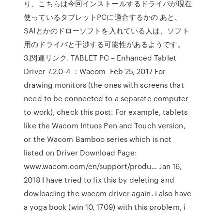
り、こちらは今回インストールするドライバが現在
使っているタブレットPCに適合するかの あと、
SAIとかのドローソフトを入れている人は、ソフト
用のドライバと干渉する可能性があるようです。
3.関連リンク. TABLET PC – Enhanced Tablet
Driver 7.2.0-4 ：Wacom Feb 25, 2017 For
drawing monitors (the ones with screens that
need to be connected to a separate computer
to work), check this post: For example, tablets
like the Wacom Intuos Pen and Touch version,
or the Wacom Bamboo series which is not
listed on Driver Download Page:
www.wacom.com/en/support/produ… Jan 16,
2018 I have tried to fix this by deleting and
dowloading the wacom driver again. i also have
a yoga book (win 10, 1709) with this problem, i