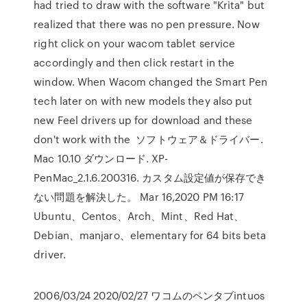
had tried to draw with the software "Krita" but
realized that there was no pen pressure. Now
right click on your wacom tablet service
accordingly and then click restart in the
window. When Wacom changed the Smart Pen
tech later on with new models they also put
new Feel drivers up for download and these
don't work with the ソフトウェア＆ドライバー.
Mac 10.10 ダウンロード. XP-
PenMac_2.1.6.200316. カスタム設定値が保存でき
ない問題を解決した。 Mar 16,2020 PM 16:17
Ubuntu、Centos、Arch、Mint、Red Hat、
Debian、manjaro、elementary for 64 bits beta
driver.
2006/03/24 2020/02/27 ワコムのペンタブintuos