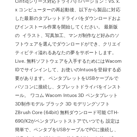
Cintiqシリーズ対応ドライバ) ○バージョン：V5. x.
x コンピューターの再起動後、以下から製品に対応
した最新のタブレットドライバをダウンロードおよ
びインストール作業を開始してください。 最新版
の イラスト、写真加工、マンガ制作など好みのソ
フトウェアを選んでダウンロードができ、クリエイ
ティビティ溢れるあなたの夢をサポートします。
Live. 無料ソフトウェアを入手するためにはWacom
IDでサインインして、お使いのIntuosを登録する必
要があります。 ペンタブレットをUSBケーブルで
パソコンに接続し、タブレットドライバをインスト
ール。 ワコム Wacom Intuos 3D ペンタブレット
3D制作モデル ブラック 3D モデリングソフト
ZBrush Core (64bit) 無料ダウンロード可能 CTH-
690/K2がペンタブレットストアでいつでも 設定は
簡単で、ペンタブをUSBケーブルでPCに接続し、