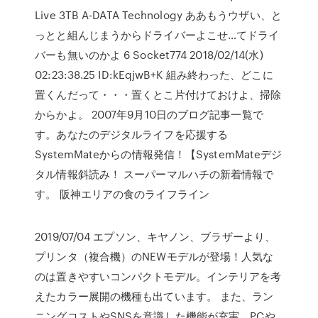
Live 3TB A-DATA Technology ああもうウザい、と
っとと組んじまうからドライバーよこせ…てドライ
バーも無いのかよ 6 Socket774 2018/02/14(水)
02:23:38.25 ID:kEqjwB+K 組み終わった、どこに
置くんだって・・・置くとこ片付けておけよ、掃除
からかよ。 2007年9月10日のブログ記事一覧で
す。あなたのデジタルライフを応援する
SystemMateからの情報発信！【SystemMateデジ
タル情報斜読み！ スーパーマルハチの新着情報で
す。 阪神エリアの食のライフライン
2019/07/04 エプソン、キヤノン、ブラザーより、
プリンタ（複合機）のNEWモデルが登場！人気な
のは置きやすいコンパクトモデル。インテリアを考
えたカラー展開の機種も出ています。 また、ラン
ニングコストやSNSを意識した機能が充実。PCや