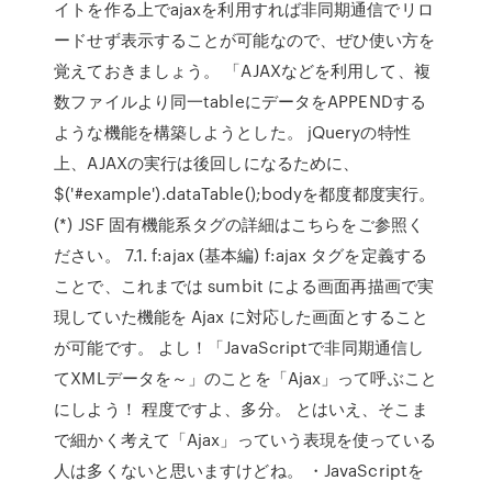
イトを作る上でajaxを利用すれば非同期通信でリロ
ードせず表示することが可能なので、ぜひ使い方を
覚えておきましょう。 「AJAXなどを利用して、複
数ファイルより同一tableにデータをAPPENDする
ような機能を構築しようとした。 jQueryの特性
上、AJAXの実行は後回しになるために、
$('#example').dataTable();bodyを都度都度実行。
(*) JSF 固有機能系タグの詳細はこちらをご参照く
ださい。 7.1. f:ajax (基本編) f:ajax タグを定義する
ことで、これまでは sumbit による画面再描画で実
現していた機能を Ajax に対応した画面とすること
が可能です。 よし！「JavaScriptで非同期通信し
てXMLデータを～」のことを「Ajax」って呼ぶこと
にしよう！ 程度ですよ、多分。 とはいえ、そこま
で細かく考えて「Ajax」っていう表現を使っている
人は多くないと思いますけどね。 ・JavaScriptを