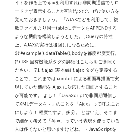
イトを作る上でajaxを利用すれば非同期通信でリロ
ードせず表示することが可能なので、ぜひ使い方を
覚えておきましょう。 「AJAXなどを利用して、複
数ファイルより同一tableにデータをAPPENDする
ような機能を構築しようとした。 jQueryの特性
上、AJAXの実行は後回しになるために、
$('#example').dataTable();bodyを都度都度実行。
(*) JSF 固有機能系タグの詳細はこちらをご参照く
ださい。 7.1. f:ajax (基本編) f:ajax タグを定義する
ことで、これまでは sumbit による画面再描画で実
現していた機能を Ajax に対応した画面とすること
が可能です。 よし！「JavaScriptで非同期通信し
てXMLデータを～」のことを「Ajax」って呼ぶこと
にしよう！ 程度ですよ、多分。 とはいえ、そこま
で細かく考えて「Ajax」っていう表現を使っている
人は多くないと思いますけどね。 ・JavaScriptを