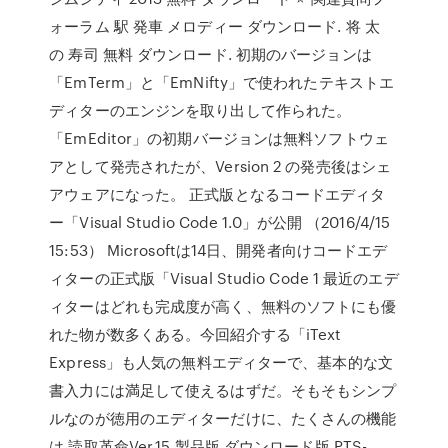
ォーラム 駅 発車 メロディー ダウンロード. 将 太
の 寿司 無料 ダウンロード. 初期のバージョンは
「EmTerm」と「EmNifty」で使われたテキストエ
ディターのエンジンを取り出して作られた。
「EmEditor」の初期バージョンは無料ソフトウェ
アとして発売されたが、Version 2 の発売後はシェ
アウェアになった。 正式版となるコードエディタ
ー「Visual Studio Code 1.0」が公開 （2016/4/15
15:53） Microsoftは14日、開発者向けコードエデ
ィターの正式版「Visual Studio Code 1 最近のエデ
ィターはどれも完成度が高く、無料のソフトにも優
れた物が数多くある。今回紹介する「iText
Express」も人気の無料エディターで、基本的な文
書入力には満足して使えるはずだ。そもそもシンプ
ルなのが徳用のエディターだけに、たくさんの機能
は 読取革命Ver.15 製品版 ダウンロード版 PTS-