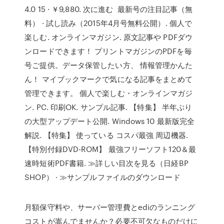
4.0 15 · ￥9,880. 次に進む 最新号の注目記事（無
料） · 試し読み（2015年4月号無料公開）. 個人で
楽しむ. オンラインマガジン. 原文記事や PDFダウ
ンロードできます！ プリントマガジンのPDFを毎
号ご提供。データ保管したい方、 情報管理かんた
ん！ マイブックマークで気になる記事をまとめて
管理できます。 個人で楽しむ・オンラインマガジ
ン. PC. 印刷OK. サンプル記事. 【特集】 半年ぶり
の大型アップデート公開. Windows 10 最新版完全
解説. 【特集】 使っている コスパ最強 周辺機器.
【特別付録DVD-ROM】 最強フリーソフト120＆最
速時短術PDF書籍. ≫詳しい目次を見る（日経BP
SHOP） · ≫サンプルファイルのダウンロード
月額保守料や、サーバー管理費とediのランニング
コストが嵩んでませんか？必要不可欠なものだけに