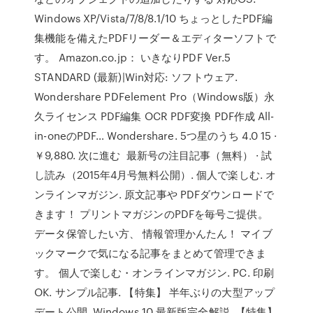
Windows XP/Vista/7/8/8.1/10 ちょっとしたPDF編
集機能を備えたPDFリーダー＆エディターソフトで
す。 Amazon.co.jp： いきなりPDF Ver.5
STANDARD (最新)|Win対応: ソフトウェア.
Wondershare PDFelement Pro（Windows版）永
久ライセンス PDF編集 OCR PDF変換 PDF作成 All-
in-oneのPDF… Wondershare. 5つ星のうち 4.0 15 ·
￥9,880. 次に進む 最新号の注目記事（無料） · 試
し読み（2015年4月号無料公開）. 個人で楽しむ. オ
ンラインマガジン. 原文記事や PDFダウンロードで
きます！ プリントマガジンのPDFを毎号ご提供。
データ保管したい方、 情報管理かんたん！ マイブ
ックマークで気になる記事をまとめて管理できま
す。 個人で楽しむ・オンラインマガジン. PC. 印刷
OK. サンプル記事. 【特集】 半年ぶりの大型アップ
デート公開. Windows 10 最新版完全解説. 【特集】