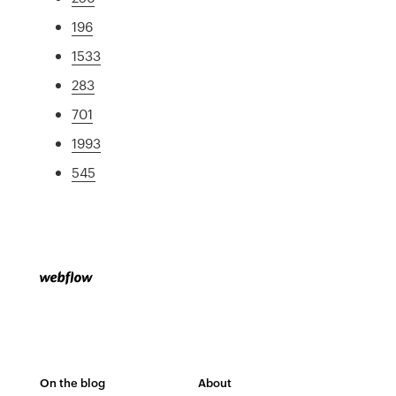
196
1533
283
701
1993
545
On the blog
About