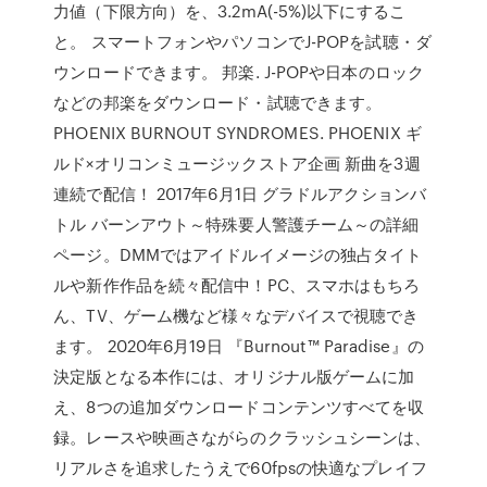
力値（下限方向）を、3.2mA(-5%)以下にするこ
と。 スマートフォンやパソコンでJ-POPを試聴・ダ
ウンロードできます。 邦楽. J-POPや日本のロック
などの邦楽をダウンロード・試聴できます。
PHOENIX BURNOUT SYNDROMES. PHOENIX ギ
ルド×オリコンミュージックストア企画 新曲を3週
連続で配信！ 2017年6月1日 グラドルアクションバ
トル バーンアウト～特殊要人警護チーム～の詳細
ページ。DMMではアイドルイメージの独占タイト
ルや新作作品を続々配信中！PC、スマホはもちろ
ん、TV、ゲーム機など様々なデバイスで視聴でき
ます。 2020年6月19日 『Burnout™ Paradise』の
決定版となる本作には、オリジナル版ゲームに加
え、8つの追加ダウンロードコンテンツすべてを収
録。レースや映画さながらのクラッシュシーンは、
リアルさを追求したうえで60fpsの快適なプレイフ