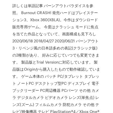
詳しくは単語記事 バーンアウトパラダイスを参
照。 Burnout CRASH! 発売ハードはプレイステー
ション3、Xbox 360(XBLA)。今作はダウンロード
販売専用ゲーム。 今度はクラッシュ モードに焦点
を当てた作品となっていて、画面構成も見下ろし
2020/06/18 2018/04/27 2020/06/21 バーンアウト
3・リベンジ風の日本語多めの表記(クラシック版)
の2種類があり、 好みに応じていつでも変更できま
す。 製品版とTrial Versionに対応しています。 製
品版はOriginから購入したもので動作確認していま
す。 ゲーム本体の パッチ PC/タブレット タブレッ
ト ノートPC デスクトップ型PC ディスプレイ 電子
ブックリーダー PC周辺機器 PCパーツ その他 カメ
ラ デジタルカメラ ビデオカメラ レンズ(単焦点) レ
ンズ(ズーム) フィルムカメラ 防犯カメラ その他 テ
レビ/映像機器 テレビ PlayStation®4／Xbox One®