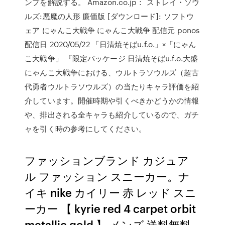
ンプを解説する。 Amazon.co.jp： ストレイ・ソウ
ルズ:悪魔の人形 廉価版 [ダウンロード]: ソフトウ
ェア にゃんこ大戦争 にゃんこ大戦争 配信元 ponos
配信日 2020/05/22 「日清焼そばu.f.o.」×「にゃん
こ大戦争」 『限定パッケージ 日清焼そばu.f.o.大盛
にゃんこ大戦争における、ウルトラソウルズ（超古
代勇者ウルトラソウルズ）の当たりキャラ評価を紹
介しています。開催時期や引くべきかどうかの情報
や、排出される全キャラも紹介しているので、ガチ
ャを引く時の参考にしてください。
ファッションブランド カジュア
ル ファッション スニーカー。ナ
イキ nike カイリー 赤 レッド スニ
ーカー 【 kyrie red 4 carpet orbit
metallic gold 】 メンズ 送料無料