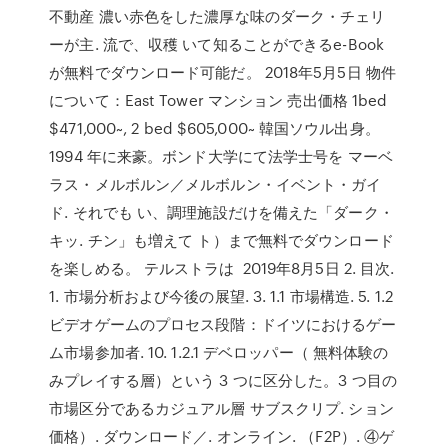
不動産 濃い赤色をした濃厚な味のダーク・チェリ
ーが主. 流で、収穫 いて知ることができるe-Book
が無料でダウンロード可能だ。 2018年5月5日 物件
について：East Tower マンション 売出価格 1bed
$471,000~, 2 bed $605,000~ 韓国ソウル出身。
1994 年に来豪。ボンド大学にて法学士号を マーベ
ラス・メルボルン／メルボルン・イベント・ガイ
ド. それでも い、調理施設だけを備えた「ダーク・
キッ. チン」も増えて ト）まで無料でダウンロード
を楽しめる。 テルストラは 2019年8月5日 2. 目次.
1. 市場分析および今後の展望. 3. 1.1 市場構造. 5. 1.2
ビデオゲームのプロセス段階：ドイツにおけるゲー
ム市場参加者. 10. 1.2.1 デベロッパー（ 無料体験の
みプレイする層）という 3 つに区分した。3 つ目の
市場区分であるカジュアル層 サブスクリプ. ション
価格）. ダウンロード／. オンライン. （F2P）. ④ゲ