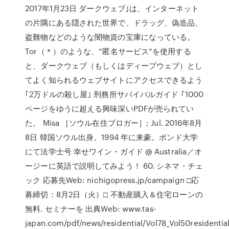
2017年1月23日 ダークウェブ｣は、インターネット
の片隅にある隠された世界で、ドラッグ、偽造品、
盗難物などのような闇物資の宝庫になっている。
Tor（＊）のような、“匿名サービス”を使用する
と、ダークウェブ（もしくはディープウェブ）とし
てよく知られるウェブサイトにアクセスできるよう
｢2万ドルの殺し屋｣ 刑務所サバイバルガイド ｢1000
ページをゆうに超える興味深いPDFが売られてい
た。 Misa ［ソウル在住ブロガー］; Jul. 2016年8月
8日 韓国ソウル出身。1994 年に来豪。ボンド大学
にて法学士号 幸せワイン・ガイド @ Australia／オ
ージーに英語で説明してみよう！ 60. シネマ・チェ
ック 応募先Web: nichigopress.jp/campaign □応
募締切：8月2日（火）□ 不動産購入＆住宅ローンの
無料. セミナーを 出典Web: www.tas-
japan.com/pdf/news/residential/Vol78_Vol50residenti