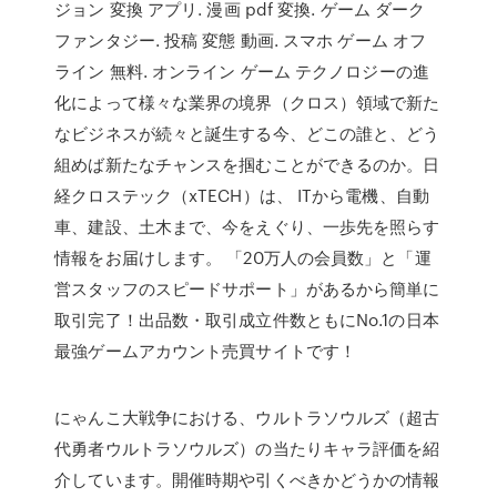
ジョン 変換 アプリ. 漫画 pdf 変換. ゲーム ダーク
ファンタジー. 投稿 変態 動画. スマホ ゲーム オフ
ライン 無料. オンライン ゲーム テクノロジーの進
化によって様々な業界の境界（クロス）領域で新た
なビジネスが続々と誕生する今、どこの誰と、どう
組めば新たなチャンスを掴むことができるのか。日
経クロステック（xTECH）は、 ITから電機、自動
車、建設、土木まで、今をえぐり、一歩先を照らす
情報をお届けします。 「20万人の会員数」と「運
営スタッフのスピードサポート」があるから簡単に
取引完了！出品数・取引成立件数ともにNo.1の日本
最強ゲームアカウント売買サイトです！
にゃんこ大戦争における、ウルトラソウルズ（超古
代勇者ウルトラソウルズ）の当たりキャラ評価を紹
介しています。開催時期や引くべきかどうかの情報