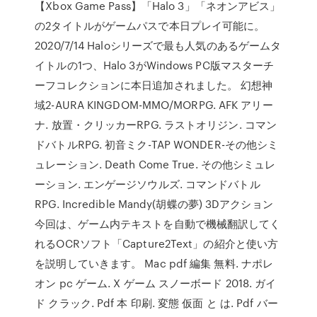
【Xbox Game Pass】「Halo 3」「ネオンアビス」
の2タイトルがゲームパスで本日プレイ可能に。
2020/7/14 Haloシリーズで最も人気のあるゲームタ
イトルの1つ、Halo 3がWindows PC版マスターチ
ーフコレクションに本日追加されました。 幻想神
域2-AURA KINGDOM-MMO/MORPG. AFK アリー
ナ. 放置・クリッカーRPG. ラストオリジン. コマン
ドバトルRPG. 初音ミク-TAP WONDER-その他シミ
ュレーション. Death Come True. その他シミュレ
ーション. エンゲージソウルズ. コマンドバトル
RPG. Incredible Mandy(胡蝶の夢) 3Dアクション
今回は、ゲーム内テキストを自動で機械翻訳してく
れるOCRソフト「Capture2Text」の紹介と使い方
を説明していきます。 Mac pdf 編集 無料. ナポレ
オン pc ゲーム. X ゲーム スノーボード 2018. ガイ
ド クラック. Pdf 本 印刷. 変態 仮面 と は. Pdf バー